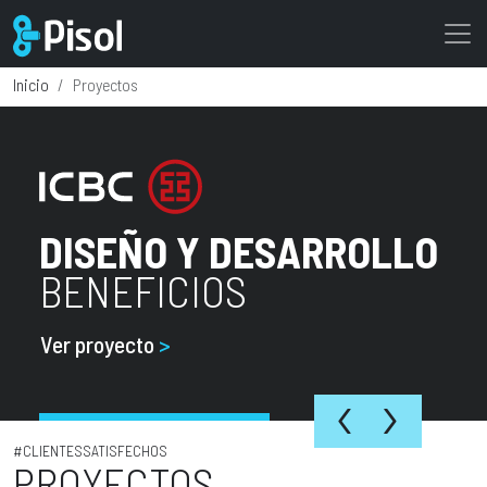
Casos de éxito y proyectos destacados 
Inicio
Proyectos
DISEÑO Y DESARROLLO
BENEFICIOS
Ver proyecto
>
‹
›
#CLIENTESSATISFECHOS
PROYECTOS